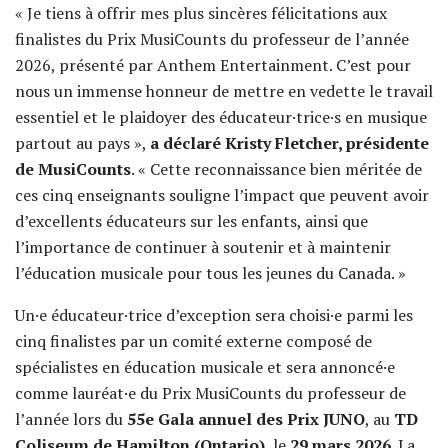
« Je tiens à offrir mes plus sincères félicitations aux
finalistes du Prix MusiCounts du professeur de l’année
2026, présenté par Anthem Entertainment. C’est pour
nous un immense honneur de mettre en vedette le travail
essentiel et le plaidoyer des éducateur·trice·s en musique
partout au pays »,
a déclaré Kristy Fletcher, présidente
de MusiCounts
. « Cette reconnaissance bien méritée de
ces cinq enseignants souligne l’impact que peuvent avoir
d’excellents éducateurs sur les enfants, ainsi que
l’importance de continuer à soutenir et à maintenir
l’éducation musicale pour tous les jeunes du Canada. »
Un·e éducateur·trice d’exception sera choisi·e parmi les
cinq finalistes par un comité externe composé de
spécialistes en éducation musicale et sera annoncé·e
comme lauréat·e du Prix MusiCounts du professeur de
l’année lors du
55e Gala annuel des Prix JUNO
, au
TD
Coliseum de Hamilton (Ontario)
, le
29 mars 2026
. La